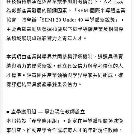
在技術持續演進與產業競爭加劇的情況下，
人才已成
為影響產業發展的關鍵因素。
「SEMI國際半導體產業
協會」將舉辦「SEMI 20 Under 40 半導體新銳獎」，
主要希望鼓勵與發掘40歲以下於半導體產業及相關專
業領域展現卓越影響力之青年人才。
本獎項由產業與學界共同參與評選機制，
遴選具備實
績與潛力的優秀新銳，
建立具公信力與參考價值的人
才標準。
評審團由產業領袖與學界專家共同組成，
確
保評選結果具備產學雙重公信力。
■ 產學應用組 — 專為現任教師設立
本屆特設「產學應用組」，肯定在半導體相關領域從
事研究、
推動產學合作或培育人才的年輕現任教師。