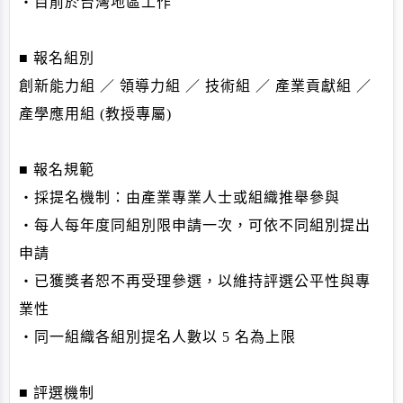
・目前於台灣地區工作
■ 報名組別
創新能力組 ／ 領導力組 ／ 技術組 ／ 產業貢獻組 ／
產學應用組 (教授專屬)
■ 報名規範
・採提名機制：由產業專業人士或組織推舉參與
・每人每年度同組別限申請一次，可依不同組別提出
申請
・已獲獎者恕不再受理參選，以維持評選公平性與專
業性
・同一組織各組別提名人數以 5 名為上限
■ 評選機制