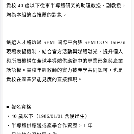
貴校 40 歲以下從事半導體研究的助理教授、副教授，
均為本組適合推薦的對象。
獲選人才將透過 SEMI 國際平台與 SEMICON Taiwan
現場表揚機制，結合官方活動與媒體曝光，
提升個人
與所屬機構在全球半導體供應鏈中的專業形象與產業
話語權
。貴校年輕教師的實力被產學共同認可，
也是
貴校在產業界能見度的直接體現。
■ 報名資格
・40 歲以下（1986/01/01 含後出生）
・半導體供應鏈或產學合作資歷 ≥ 1 年