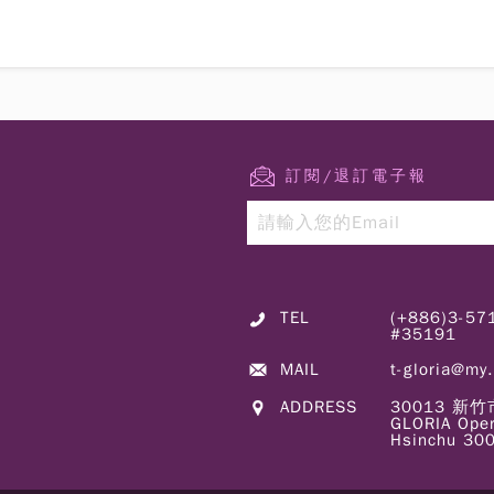
訂閱/退訂電子報
TEL
(+886)3-5
#35191
MAIL
t-gloria@my
ADDRESS
30013 
GLORIA Oper
Hsinchu 300