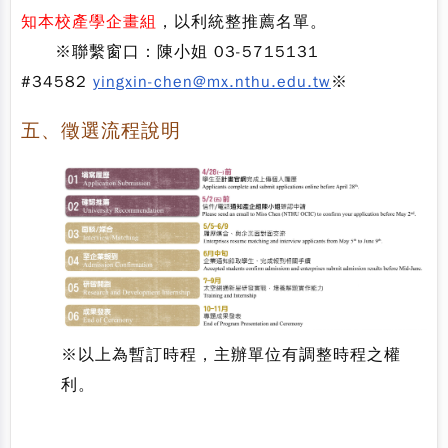
知本校產學企畫組
，以利統整推薦名單。
※聯繫窗口：陳小姐 03-5715131
#34582
yingxin-chen@mx.nthu.edu.tw
※
五、徵選流程說明
※以上為暫訂時程，主辦單位有調整時程之權
利。