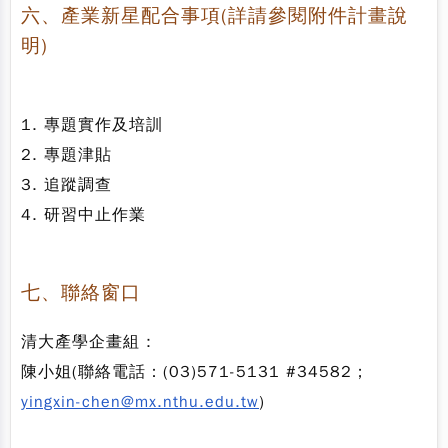
六、產業新星配合事項(詳請參閱附件計畫說
明)
1. 專題實作及培訓
2. 專題津貼
3. 追蹤調查
4. 研習中止作業
七、聯絡窗口
清大產學企畫組 :
陳小姐(聯絡電話：(03)571-5131 #34582；
yingxin-chen@mx.nthu.edu.tw
)